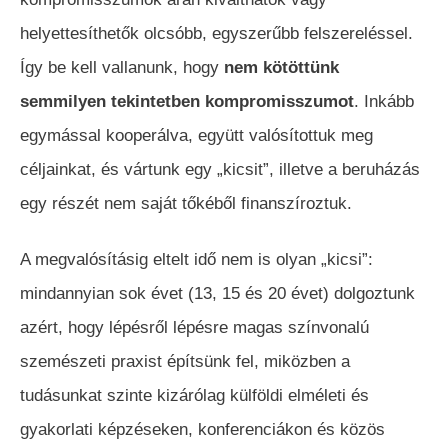
helyettesíthetők olcsóbb, egyszerűbb felszereléssel.
Így be kell vallanunk, hogy
nem kötöttünk
semmilyen tekintetben kompromisszumot
. Inkább
egymással kooperálva, együtt valósítottuk meg
céljainkat, és vártunk egy „kicsit”, illetve a beruházás
egy részét nem saját tőkéből finanszíroztuk.
A megvalósításig eltelt idő nem is olyan „kicsi”:
mindannyian sok évet (13, 15 és 20 évet) dolgoztunk
azért, hogy lépésről lépésre magas színvonalú
szemészeti praxist építsünk fel, miközben a
tudásunkat szinte kizárólag külföldi elméleti és
gyakorlati képzéseken, konferenciákon és közös