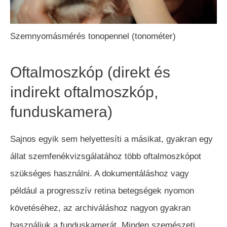
Szemnyomásmérés tonopennel (tonométer)
Oftalmoszkóp (direkt és
indirekt oftalmoszkóp,
funduskamera)
Sajnos egyik sem helyettesíti a másikat, gyakran egy
állat szemfenékvizsgálatához több oftalmoszkópot
szükséges használni. A dokumentáláshoz vagy
például a progresszív retina betegségek nyomon
követéséhez, az archiváláshoz nagyon gyakran
használjuk a funduskamerát. Minden szemészeti