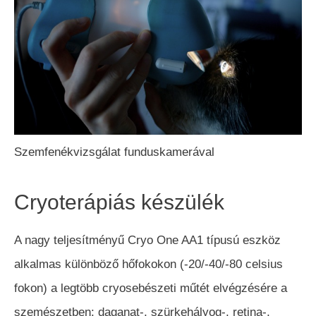
Szemfenékvizsgálat funduskamerával
Cryoterápiás készülék
A nagy teljesítményű Cryo One AA1 típusú eszköz
alkalmas különböző hőfokokon (-20/-40/-80 celsius
fokon) a legtöbb cryosebészeti műtét elvégzésére a
szemészetben: daganat-, szürkehályog-, retina-,