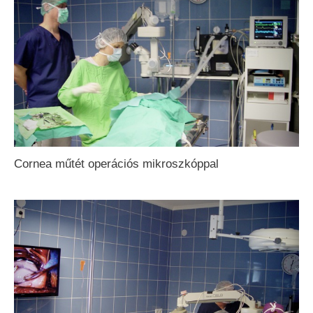
Cornea műtét operációs mikroszkóppal