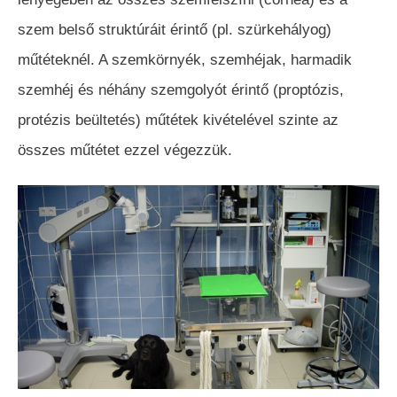
szem belső struktúráit érintő (pl. szürkehályog)
műtéteknél. A szemkörnyék, szemhéjak, harmadik
szemhéj és néhány szemgolyót érintő (proptózis,
protézis beültetés) műtétek kivételével szinte az
összes műtétet ezzel végezzük.