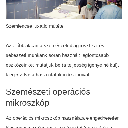
Szemlencse luxatio műtéte
Az alábbiakban a szemészeti diagnosztikai és
sebészeti munkánk során használt legfontosabb
eszközeinket mutatjuk be (a teljesség igénye nélkül),
kiegészítve a használatuk indikációival.
Szemészeti operációs
mikroszkóp
Az operációs mikroszkóp használata elengedhetetlen
lényegében az összes szemfelszíni (cornea) és a