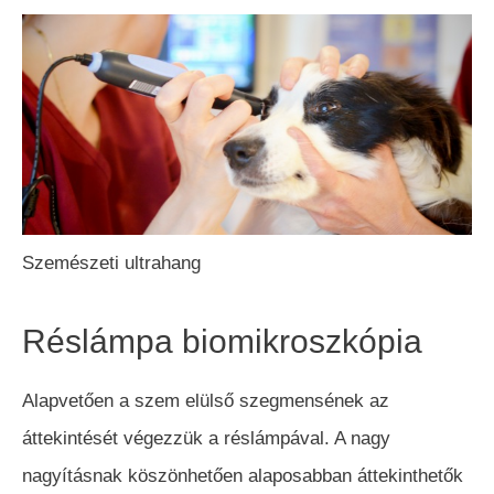
Szemészeti ultrahang
Réslámpa biomikroszkópia
Alapvetően a szem elülső szegmensének az
áttekintését végezzük a réslámpával. A nagy
nagyításnak köszönhetően alaposabban áttekinthetők